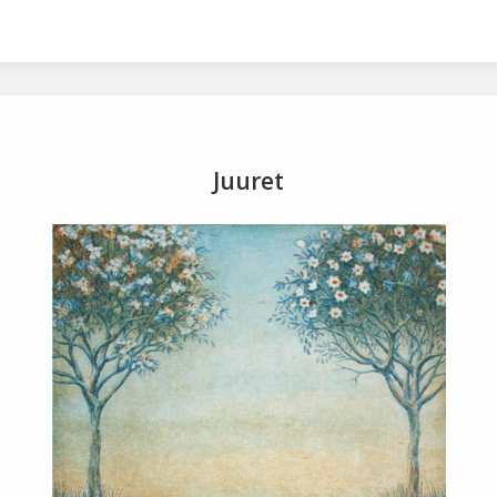
2001
2002
2003
2005
2006
2007
Juuret
a
avaruus
egyptit
etsaus
kuivaneula
mezzot