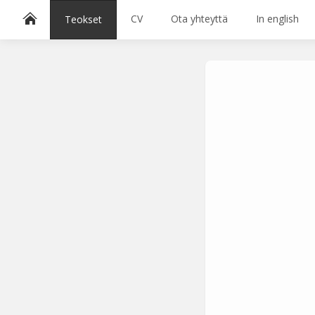
CV
Ota yhteyttä
In english
Teokset
Lajittele avainsanoilla:
1983
1996
1997
1998
1999
2000
2016
2020
2021
akvatinta
Ariadnen lank
Valitse väri
Hae sivustolta