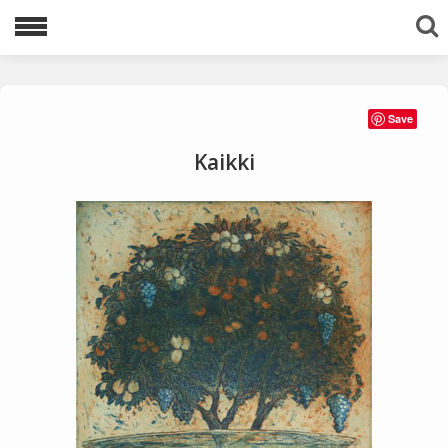
Lajittele avainsanoilla:
Save
1983
1996
1997
1998
1999
Kaikki
2000
2001
2002
2003
2005
2006
2007
2008
2009
2010
2011
2012
2013
2016
2020
2021
akvatinta
Ariadnen lanka
avaruus
egyptit
etsaus
kuivaneula
mezzotinto
pysty
tuolit
vaaka
viestejä