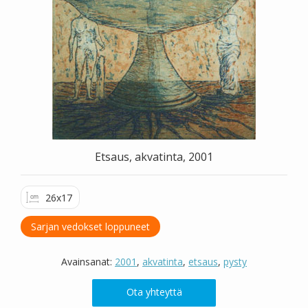
Valitse väri
Hae sivustolta
Etsaus, akvatinta, 2001
26x17
Sarjan vedokset loppuneet
Avainsanat:
2001
,
akvatinta
,
etsaus
,
pysty
Ota yhteyttä