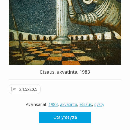
Valitse väri
Hae sivustolta
Etsaus, akvatinta, 1983
24,5x20,5
Avainsanat:
1983
,
akvatinta
,
etsaus
,
pysty
Ota yhteyttä