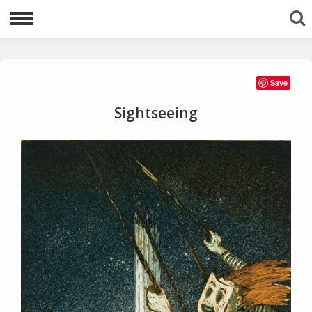
Lajittele avainsanoilla:
Save
1983
1996
1997
1998
1999
Sightseeing
2000
2001
2002
2003
2005
2006
2007
2008
2009
2010
2011
2012
2013
2016
2020
2021
akvatinta
Ariadnen lanka
avaruus
egyptit
etsaus
kuivaneula
mezzotinto
pysty
tuolit
vaaka
viestejä