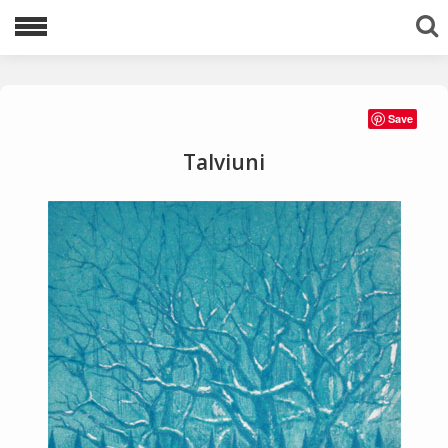
Lajittele avainsanoilla:
Save
1983
1996
1997
1998
1999
Talviuni
2000
2001
2002
2003
2005
2006
2007
2008
2009
2010
2011
2012
2013
2016
2020
2021
akvatinta
Ariadnen lanka
avaruus
egyptit
etsaus
kuivaneula
mezzotinto
pysty
tuolit
vaaka
viestejä