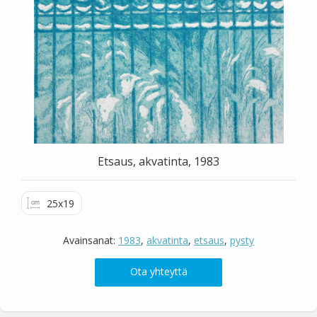
Valitse väri
Hae sivustolta
Etsaus, akvatinta, 1983
25x19
Avainsanat:
1983
,
akvatinta
,
etsaus
,
pysty
Ota yhteyttä