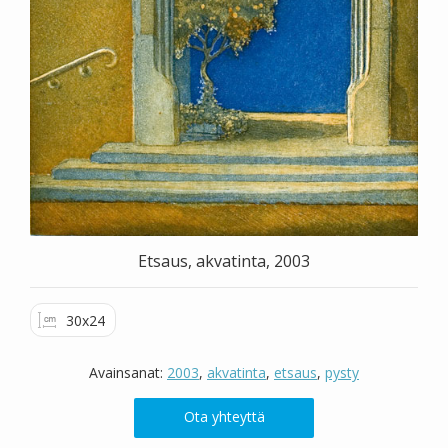
Valitse väri
Hae sivustolta
Etsaus, akvatinta, 2003
30x24
Avainsanat:
2003
,
akvatinta
,
etsaus
,
pysty
Ota yhteyttä