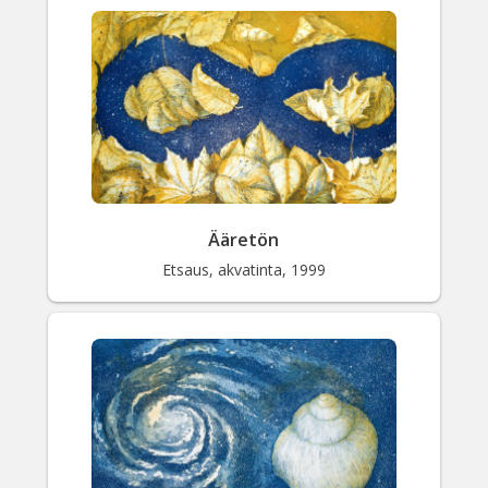
Valitse väri
Hae sivustolta
Ääretön
Etsaus, akvatinta, 1999