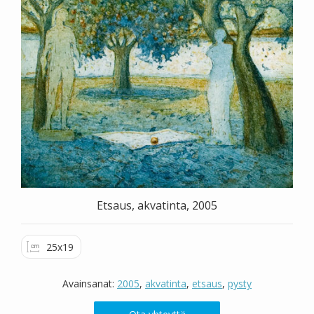
Valitse väri
Hae sivustolta
Etsaus, akvatinta, 2005
25x19
Avainsanat:
2005
,
akvatinta
,
etsaus
,
pysty