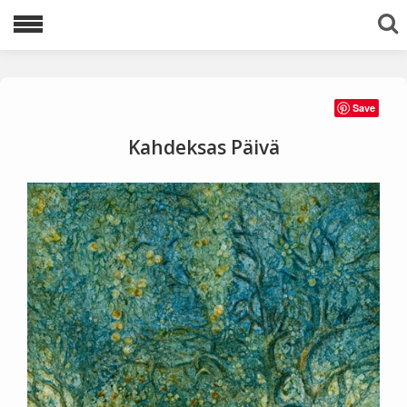
Lajittele avainsanoilla:
Save
1983
1996
1997
1998
1999
Kahdeksas Päivä
2000
2001
2002
2003
2005
2006
2007
2008
2009
2010
2011
2012
2013
2016
2020
2021
akvatinta
Ariadnen lanka
avaruus
egyptit
etsaus
kuivaneula
mezzotinto
pysty
tuolit
vaaka
viestejä