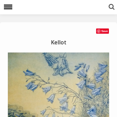
Lajittele avainsanoilla:
Save
1983
1996
1997
1998
1999
Kellot
2000
2001
2002
2003
2005
2006
2007
2008
2009
2010
2011
2012
2013
2016
2020
2021
akvatinta
Ariadnen lanka
avaruus
egyptit
etsaus
kuivaneula
mezzotinto
pysty
tuolit
vaaka
viestejä