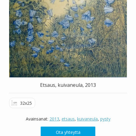
Valitse väri
Hae sivustolta
Etsaus, kuivaneula, 2013
32x25
Avainsanat:
2013
,
etsaus
,
kuivaneula
,
pysty
Ota yhteyttä