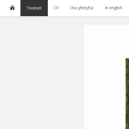
CV
Ota yhteyttä
In english
Teokset
Lajittele avainsanoilla:
1983
1996
1997
1998
1999
2000
2016
2020
2021
akvatinta
Ariadnen lank
Valitse väri
Hae sivustolta