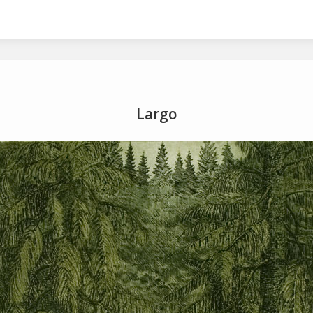
2001
2002
2003
2005
2006
2007
Largo
a
avaruus
egyptit
etsaus
kuivaneula
mezzot