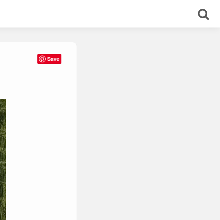
Save
2008
2009
2010
2011
2012
2013
into
pysty
tuolit
vaaka
viestejä