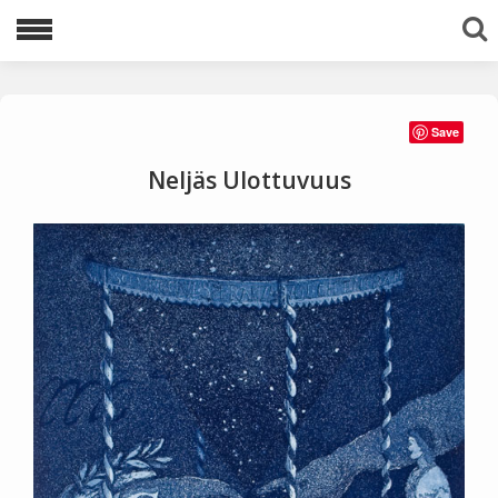
Lajittele avainsanoilla:
Save
1983
1996
1997
1998
1999
Neljäs Ulottuvuus
2000
2001
2002
2003
2005
2006
2007
2008
2009
2010
2011
2012
2013
2016
2020
2021
akvatinta
Ariadnen lanka
avaruus
egyptit
etsaus
kuivaneula
mezzotinto
pysty
tuolit
vaaka
viestejä