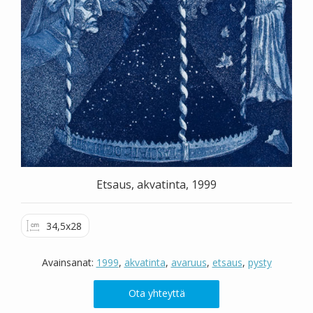
Valitse väri
Hae sivustolta
Etsaus, akvatinta, 1999
34,5x28
Avainsanat:
1999
,
akvatinta
,
avaruus
,
etsaus
,
pysty
Ota yhteyttä