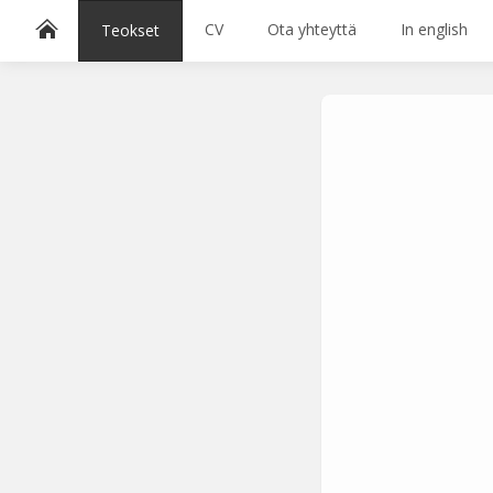
CV
Ota yhteyttä
In english
Teokset
Lajittele avainsanoilla:
1983
1996
1997
1998
1999
2000
2016
2020
2021
akvatinta
Ariadnen lank
Valitse väri
Hae sivustolta