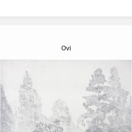
2001
2002
2003
2005
2006
2007
Ovi
a
avaruus
egyptit
etsaus
kuivaneula
mezzot