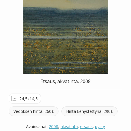
Valitse väri
Hae sivustolta
Etsaus, akvatinta, 2008
24,5x14,5
Vedoksen hinta: 260€
Hinta kehystettynä: 290€
Avainsanat:
2008
,
akvatinta
,
etsaus
,
pysty