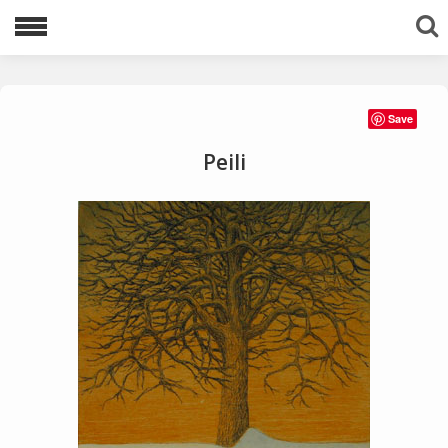
Lajittele avainsanoilla:
Save
1983
1996
1997
1998
1999
Peili
2000
2001
2002
2003
2005
2006
2007
2008
2009
2010
2011
2012
2013
2016
2020
2021
akvatinta
Ariadnen lanka
avaruus
egyptit
etsaus
kuivaneula
mezzotinto
pysty
tuolit
vaaka
viestejä