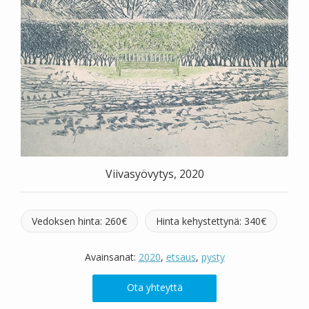
Valitse väri
Hae sivustolta
Viivasyövytys, 2020
Vedoksen hinta: 260€
Hinta kehystettynä: 340€
Avainsanat:
2020
,
etsaus
,
pysty
Ota yhteyttä