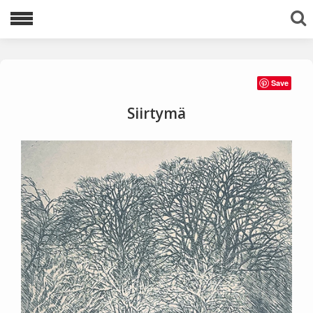
Lajittele avainsanoilla:
Save
1983
1996
1997
1998
1999
Siirtymä
2000
2001
2002
2003
2005
2006
2007
2008
2009
2010
2011
2012
2013
2016
2020
2021
akvatinta
Ariadnen lanka
avaruus
egyptit
etsaus
kuivaneula
mezzotinto
pysty
tuolit
vaaka
viestejä