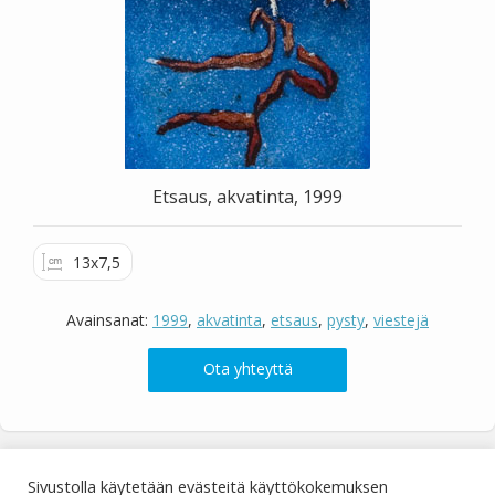
Valitse väri
Hae sivustolta
Etsaus, akvatinta, 1999
13x7,5
Avainsanat:
1999
,
akvatinta
,
etsaus
,
pysty
,
viestejä
Ota yhteyttä
« Edellinen
Seuraava »
Sivustolla käytetään evästeitä käyttökokemuksen