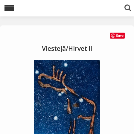
Lajittele avainsanoilla:
Save
1983
1996
1997
1998
1999
Viestejä/Hirvet II
2000
2001
2002
2003
2005
2006
2007
2008
2009
2010
2011
2012
2013
2016
2020
2021
akvatinta
Ariadnen lanka
avaruus
egyptit
etsaus
kuivaneula
mezzotinto
pysty
tuolit
vaaka
viestejä